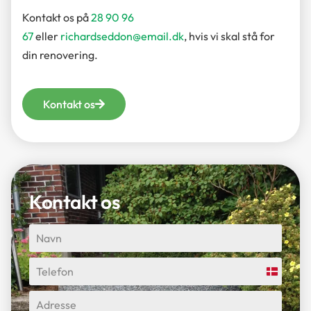
Kontakt os på
28 90 96
67
eller
richardseddon@email.dk
, hvis vi skal stå for
din renovering.
Kontakt os
Kontakt os
Denmar
+45